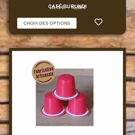
CAFÉ BURUNDI
10,45
€
–
41,80
€
CHOIX DES OPTIONS