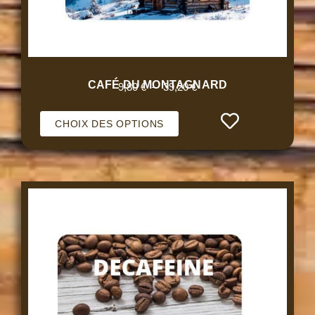
CAFÉ DU MONTAGNARD
9,80
€
–
39,20
€
CHOIX DES OPTIONS