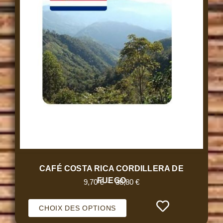
CAFÉ COSTA RICA CORDILLERA DE
FUEGO
9,70
€
–
38,80
€
CHOIX DES OPTIONS