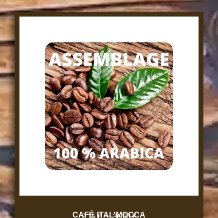
CAFÉ ITAL’MOCCA
9,15
€
–
36,60
€