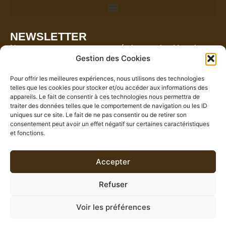
NEWSLETTER
Ne manquez aucune nouveauté ni promotion ! Inscrivez-
Gestion des Cookies
vous à notre newsletter pour rester informé(e) en
exclusivité.
Pour offrir les meilleures expériences, nous utilisons des technologies
telles que les cookies pour stocker et/ou accéder aux informations des
appareils. Le fait de consentir à ces technologies nous permettra de
traiter des données telles que le comportement de navigation ou les ID
uniques sur ce site. Le fait de ne pas consentir ou de retirer son
consentement peut avoir un effet négatif sur certaines caractéristiques
et fonctions.
Accepter
En cochant cette case, vous acceptez de recevoir des emails en vous
inscrivant à notre newsletter.
Refuser
S'INSCRIRE
Voir les préférences
Copyright © 2024 LE GRENIER DU TORREFACTEUR