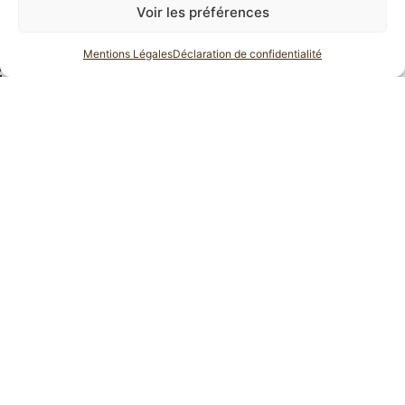
grenier.torrefacteur@gmail.com
Voir les préférences
06 10 24 90 97
Mentions Légales
Déclaration de confidentialité
27 Impasse de la Sainte fleur,
74440 Verchaix
NOS RÉSEAUX SOCIAUX