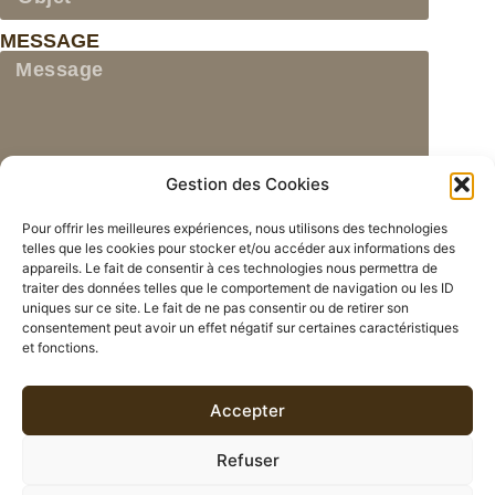
MESSAGE
Gestion des Cookies
J'accepte que ce site conserve mes
données personnelles, sans les exploiter à
Pour offrir les meilleures expériences, nous utilisons des technologies
telles que les cookies pour stocker et/ou accéder aux informations des
des fins commerciales. Pour en savoir
appareils. Le fait de consentir à ces technologies nous permettra de
plus sur notre politique de gestion des
traiter des données telles que le comportement de navigation ou les ID
données personnelles, veuillez consulter
uniques sur ce site. Le fait de ne pas consentir ou de retirer son
consentement peut avoir un effet négatif sur certaines caractéristiques
notre
page dédiée.
et fonctions.
ENVOYER
Accepter
Refuser
NOS COORDONNÉES