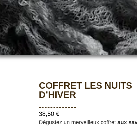
COFFRET LES NUITS
D’HIVER
38,50
€
Dégustez un merveilleux coffret
aux save