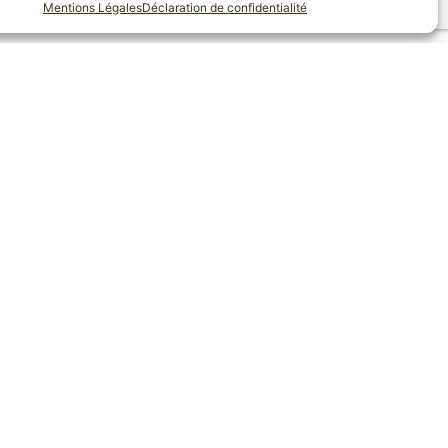
Mentions Légales
Déclaration de confidentialité
déguste avec du lait ou de l’eau