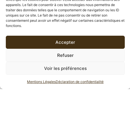
appareils. Le fait de consentir à ces technologies nous permettra de
traiter des données telles que le comportement de navigation ou les ID
INFORMATIONS COMPLÉMENTAIRES
uniques sur ce site. Le fait de ne pas consentir ou de retirer son
consentement peut avoir un effet négatif sur certaines caractéristiques et
fonctions.
AVIS (0)
Accepter
DESCRIPTION
Refuser
Rooibos rouge
aromatisé à
l’orange, cannelle
et aux
Voir les préférences
épices.
Moment de la journée:
Sans théine, le Rooibos Bonne
Mentions Légales
Déclaration de confidentialité
année
se consomme aussi bien en journée que le soir et
à tout âge.
Accompagnement: cake aux fruits secs, sablé, pain
d’épices, calissons galette des rois.