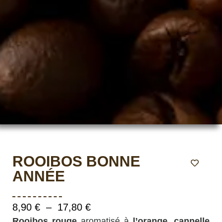
ROOIBOS BONNE
ANNÉE
8,90
€
–
17,80
€
Rooibos rouge
aromatisé à
l’orange, cannelle