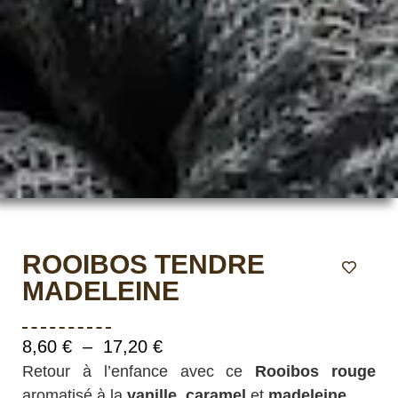
ROOIBOS TENDRE
MADELEINE
8,60
€
–
17,20
€
Retour à l’enfance avec ce
Rooibos rouge
aromatisé à la
vanille, caramel
et
madeleine
.