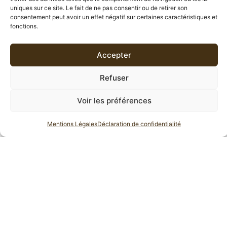
uniques sur ce site. Le fait de ne pas consentir ou de retirer son
INFORMATIONS COMPLÉMENTAIRES
consentement peut avoir un effet négatif sur certaines caractéristiques et
fonctions.
AVIS (0)
Accepter
DESCRIPTION
Refuser
Retour à l’enfance avec ce
Rooibos rouge
aromatisé à la
Voir les préférences
vanille, caramel
et
madeleine
.
Mentions Légales
Déclaration de confidentialité
Moment de la journée:
Sans théine, le Rooibos Tendre
Madeleine
se consomme aussi bien en journée que le
soir et à tout âge.
Accompagnement: Madeleine, cake, sablé.