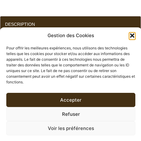
DESCRIPTION
Gestion des Cookies
INFORMATIONS COMPLÉMENTAIRES
Pour offrir les meilleures expériences, nous utilisons des technologies
telles que les cookies pour stocker et/ou accéder aux informations des
AVIS (0)
appareils. Le fait de consentir à ces technologies nous permettra de
traiter des données telles que le comportement de navigation ou les ID
uniques sur ce site. Le fait de ne pas consentir ou de retirer son
consentement peut avoir un effet négatif sur certaines caractéristiques et
DESCRIPTION
fonctions.
Rooibos rouge
aromatisé à la
Vanille bourbon.
Un duo
Accepter
tout en douceur.
Moment de la journée:
Sans théine, le Rooibos vanille
Refuser
se consomme aussi bien en journée que le soir et à tout
âge.
Voir les préférences
Accompagnement:
cake, sablé, chocolat noir pour une