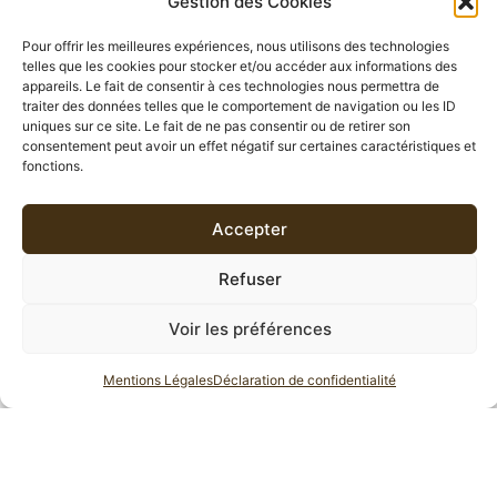
Gestion des Cookies
Pour offrir les meilleures expériences, nous utilisons des technologies
DESCRIPTION
telles que les cookies pour stocker et/ou accéder aux informations des
appareils. Le fait de consentir à ces technologies nous permettra de
traiter des données telles que le comportement de navigation ou les ID
INFORMATIONS COMPLÉMENTAIRES
uniques sur ce site. Le fait de ne pas consentir ou de retirer son
consentement peut avoir un effet négatif sur certaines caractéristiques et
AVIS (0)
fonctions.
Accepter
DESCRIPTION
Refuser
Jasmin Congou
est un
thé vert
de
Chine
, type
chung
mee
délicatement parfumé
au jasmin.
Voir les préférences
Moment de la journée:
Le thé vert de Chine Jasmin
Mentions Légales
Déclaration de confidentialité
Congou
se consomme lors des repas et toute la journée.
Accompagnement: Cake, sablé nature ou aromatisé, plats
asiatiques ou brunch.
Le saviez-vous ? En chinois « Chung mee » signifie