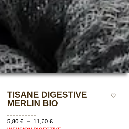
TISANE DIGESTIVE
MERLIN BIO
5,80
€
–
11,60
€