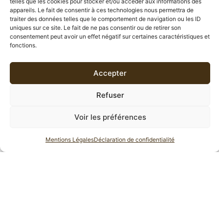
telles que les cookies pour stocker et/ou accéder aux informations des
appareils. Le fait de consentir à ces technologies nous permettra de
DESCRIPTION
traiter des données telles que le comportement de navigation ou les ID
uniques sur ce site. Le fait de ne pas consentir ou de retirer son
consentement peut avoir un effet négatif sur certaines caractéristiques et
INFORMATIONS COMPLÉMENTAIRES
fonctions.
AVIS (0)
Accepter
Refuser
DESCRIPTION
Voir les préférences
INFUSION DIGESTIVE
Mentions Légales
Déclaration de confidentialité
La tisane
Merlin
aide à chasser à améliorer la digestion.
Elle se compose de
romarin, thym, gingembre, sauge,
bergamote, réglisse, écorces d’orange, pétales de
roses et de coquelicot
Moment de la journée :
La tisane Merlin Bio
se