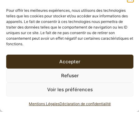
Pour offrir les meilleures expériences, nous utilisons des technologies
DESCRIPTION
telles que les cookies pour stocker et/ou accéder aux informations des
appareils. Le fait de consentir à ces technologies nous permettra de
traiter des données telles que le comportement de navigation ou les ID
INFORMATIONS COMPLÉMENTAIRES
uniques sur ce site. Le fait de ne pas consentir ou de retirer son
consentement peut avoir un effet négatif sur certaines caractéristiques et
fonctions.
AVIS (0)
Accepter
DESCRIPTION
Refuser
Thé noir de Chine
aromatisé à
la bergamote, à l’orange
et au pamplemousse.
Voir les préférences
Moment de la journée :
Le thé noir Hiver à Saint-
Mentions Légales
Déclaration de confidentialité
Pétersbourg
se déguste toute la journée avec ou sans
lait.
Ce superbe
thé goût russe se déguste chaud ou glacé
!!!
Accompagnement : Cake, sablé, brioche, chocolat noir ou