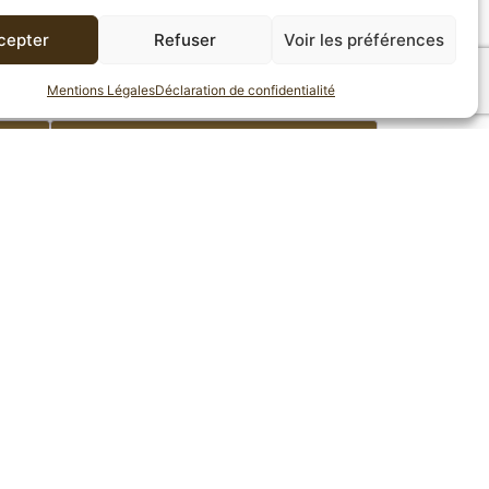
cepter
Refuser
Voir les préférences
Mentions Légales
Déclaration de confidentialité
AVIS (0)
 Ce
thé vert de Chine
est léger, clair à
.