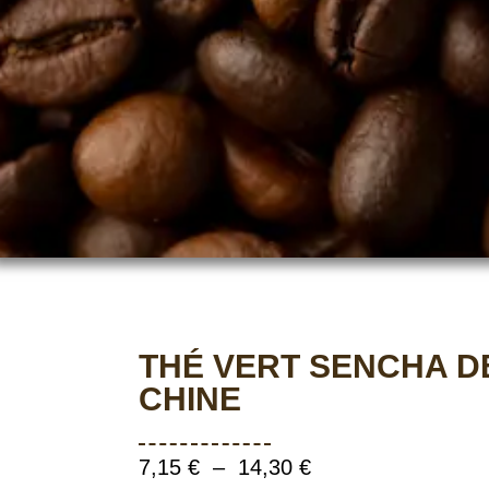
THÉ VERT SENCHA D
CHINE
7,15
€
–
14,30
€