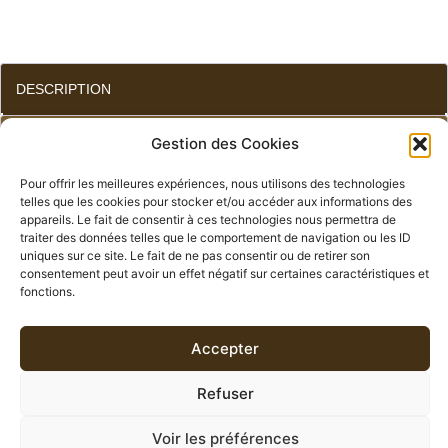
DESCRIPTION
INFORMATIONS COMPLÉMENTAIRES
Gestion des Cookies
Pour offrir les meilleures expériences, nous utilisons des technologies
AVIS (0)
telles que les cookies pour stocker et/ou accéder aux informations des
appareils. Le fait de consentir à ces technologies nous permettra de
traiter des données telles que le comportement de navigation ou les ID
uniques sur ce site. Le fait de ne pas consentir ou de retirer son
DESCRIPTION
consentement peut avoir un effet négatif sur certaines caractéristiques et
fonctions.
Le thé
Oolong Mont-Blanc
vous fera découvrir des
saveurs chaleureuses de
châtaine, vanille et cascara.
Accepter
Moment de la journée :
Le thé Oolong Mont-Blanc
est
faible en théine et peut se déguster tout au long de la
Refuser
journée avec du lait pour un côté plus gourmand ou sans
lait.
Voir les préférences