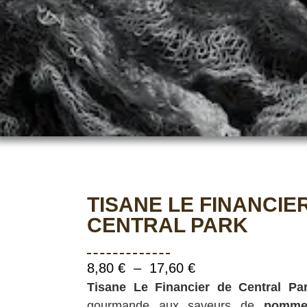
TISANE LE FINANCIE
CENTRAL PARK
8,80
€
–
17,60
€
Tisane Le Financier de Central Pa
gourmande aux saveurs de
pomme,