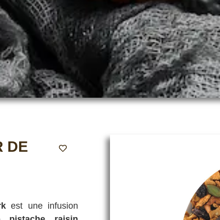
R DE
rk
est une infusion
 pistache, raisin,