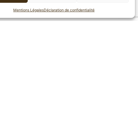
Mentions Légales
Déclaration de confidentialité
raisin, chocolat blanc, amandes effilées
ans lait.