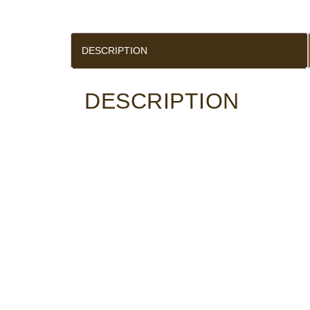
DESCRIPTION
DESCRIPTION
PROFIL AROMATIQUE
Cet assemblage maison réconfortant et 
Un mélange prestigieux de café de spéciali
onctueux et crémeux sur
des notes chocol
TORREFACTION :
Torréfaction robe des m
robe du grain de café passera d’une teinte
TAUX DE CAFEINE :
1.21 %