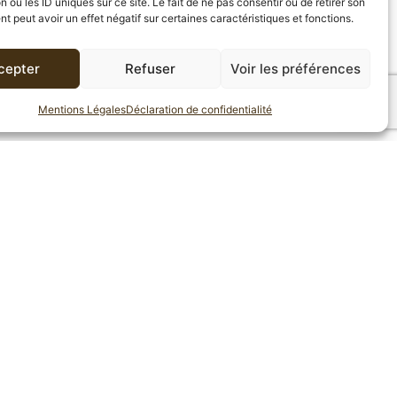
n ou les ID uniques sur ce site. Le fait de ne pas consentir ou de retirer son
 peut avoir un effet négatif sur certaines caractéristiques et fonctions.
AVIS (0)
cepter
Refuser
Voir les préférences
Mentions Légales
Déclaration de confidentialité
 gourmande qui développe un corps
é. Une torréfaction moyennement poussée. La