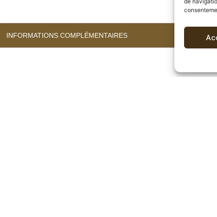
de navigatio
consentement
INFORMATIONS COMPLÉMENTAIRES
Ac
chaleureux
té offrant une tasse authentique et
équilibrée
. Une attaque
atées.
oines. Cela signifie une torréfaction de troisième intensit
 verte à une teinte nuancée de brun